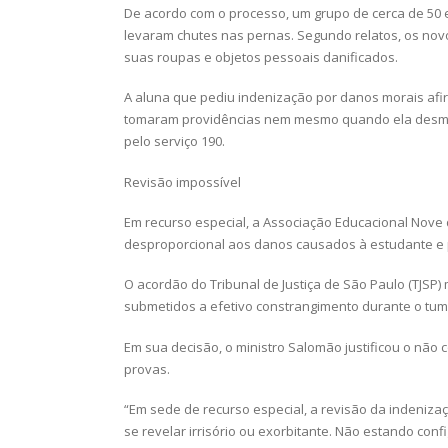
De acordo com o processo, um grupo de cerca de 50 
levaram chutes nas pernas. Segundo relatos, os nov
suas roupas e objetos pessoais danificados.
A aluna que pediu indenização por danos morais afir
tomaram providências nem mesmo quando ela desmaiou
pelo serviço 190.
Revisão impossível
Em recurso especial, a Associação Educacional Nove d
desproporcional aos danos causados à estudante e pe
O acordão do Tribunal de Justiça de São Paulo (TJSP)
submetidos a efetivo constrangimento durante o tumu
Em sua decisão, o ministro Salomão justificou o não
provas.
“Em sede de recurso especial, a revisão da indeniza
se revelar irrisório ou exorbitante. Não estando con