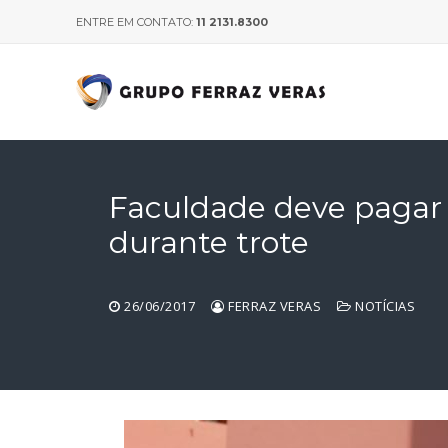
Pular
ENTRE EM CONTATO:
11 2131.8300
para
o
conteúdo
Faculdade deve pagar 
durante trote
26/06/2017
FERRAZ VERAS
NOTÍCIAS