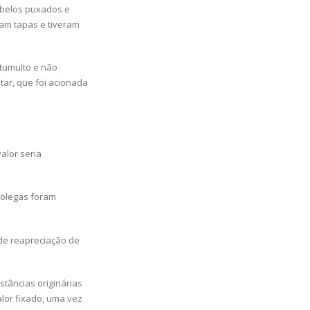
abelos puxados e
ram tapas e tiveram
 tumulto e não
ar, que foi acionada
alor seria
 colegas foram
ede reapreciação de
tâncias originárias
alor fixado, uma vez