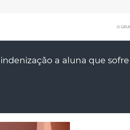
O GRU
indenização a aluna que sofr