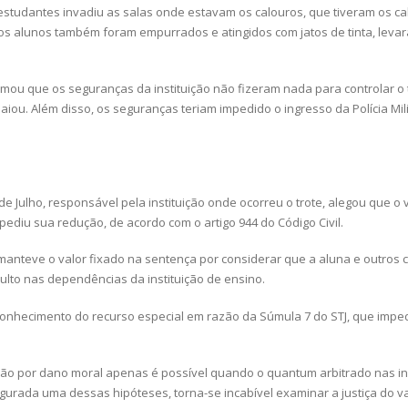
estudantes invadiu as salas onde estavam os calouros, que tiveram os c
os alunos também foram empurrados e atingidos com jatos de tinta, leva
mou que os seguranças da instituição não fizeram nada para controlar o
. Além disso, os seguranças teriam impedido o ingresso da Polícia Milit
e Julho, responsável pela instituição onde ocorreu o trote, alegou que o v
diu sua redução, de acordo com o artigo 944 do Código Civil.
 manteve o valor fixado na sentença por considerar que a aluna e outros
lto nas dependências da instituição de ensino.
 conhecimento do recurso especial em razão da Súmula 7 do STJ, que imp
ção por dano moral apenas é possível quando o quantum arbitrado nas ins
figurada uma dessas hipóteses, torna-se incabível examinar a justiça do v